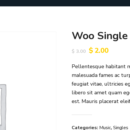
Woo Single
$
2.00
$
3.00
Pellentesque habitant m
malesuada fames ac turp
feugiat vitae, ultricies 
libero sit amet quam eg
est. Mauris placerat elei
Categories:
Music
,
Singles