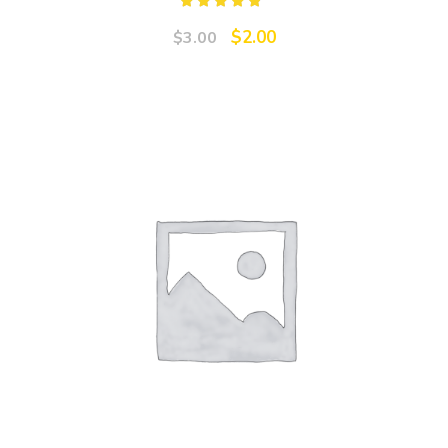
Rated
4.50
out
$
2.00
$
3.00
of 5