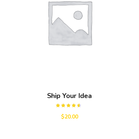
Ship Your Idea
Rated
4.33
out
$
20.00
of 5