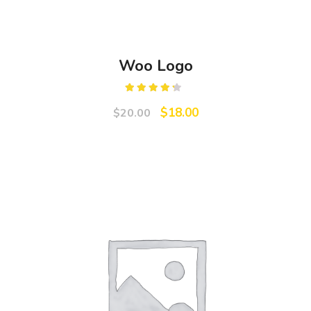
Woo Logo
Rated
4.00
out
$
18.00
$
20.00
of 5