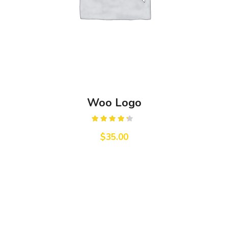
Woo Logo
Rated
4.00
out
$
35.00
of 5